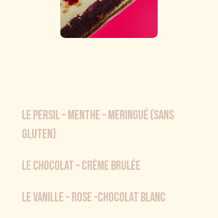
le persil – menthe – meringué (sans
gluten)
le chocolat – crème brulée
Le vanille – rose -chocolat blanc