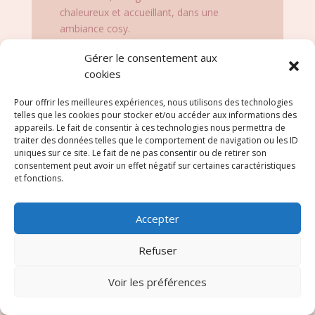
chaleureux et accueillant, dans une
ambiance cosy.
Nous serons heureux de vous aider à
Gérer le consentement aux
choisir le cake parfait et sommes à
cookies
l’écoute de vos besoins et préférences
alimentaires.
Pour offrir les meilleures expériences, nous utilisons des technologies
telles que les cookies pour stocker et/ou accéder aux informations des
Si vous êtes un amateur de cakes à la
appareils. Le fait de consentir à ces technologies nous permettra de
recherche d’un lieu cosy et convivial pour
traiter des données telles que le comportement de navigation ou les ID
savourer des recettes originales, Cakepart
uniques sur ce site. Le fait de ne pas consentir ou de retirer son
consentement peut avoir un effet négatif sur certaines caractéristiques
est l’endroit qu’il vous faut. Venez découvrir
et fonctions.
nos créations savoureuses !
Accepter
découvre notre histoire
Refuser
Voir les préférences