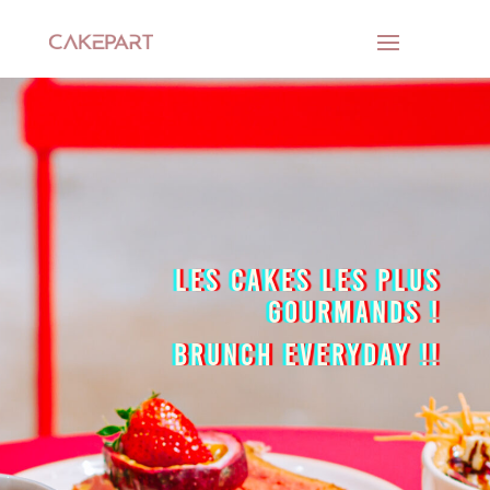
Les cakes les plus
gourmands !
Brunch everyday !!